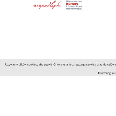
Uzywamy plików cookies, aby ułatwić Ci korzystanie z naszego serwisu oraz do celów st
Informację o
Indeksy:
aktywności
alfabetyczny
tematyczny
Filmoteka Narodowa - Instytut Audiowizualny
Narod