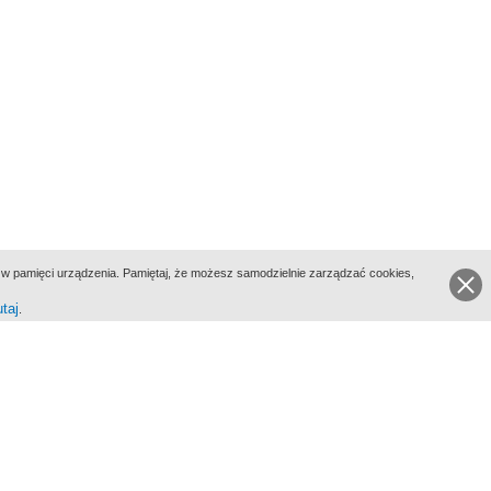
ie w pamięci urządzenia. Pamiętaj, że możesz samodzielnie zarządzać cookies,
utaj
.
go Portalu Biograficznego jest Filmoteka Narodowa - Instytut Audiowizualny
All Rights Reserved 2017 Filmoteka Narodowa - Instytut Audiowizualny
yka prywatności
Informacje o projekcie
Kontakt
Regulamin
Mapa strony
BIP
Wersja: 1.0.0