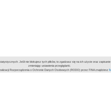
atystycznych. Jeśli nie blokujesz tych plików, to zgadzasz się na ich użycie oraz zapisan
zmieniając ustawienia przeglądarki.
t
 realizacji Rozporządzenia o Ochronie Danych Osobowych (RODO) przez FINA znajdziesz
miejsc
owe Archiwum Cyfrowe
Wydawcą Polskie
Polit