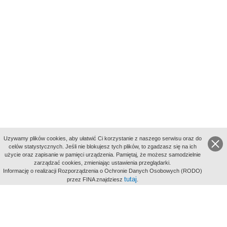
Uzywamy plików cookies, aby ułatwić Ci korzystanie z naszego serwisu oraz do
celów statystycznych. Jeśli nie blokujesz tych plików, to zgadzasz się na ich
użycie oraz zapisanie w pamięci urządzenia. Pamiętaj, że możesz samodzielnie
zarządzać cookies, zmieniając ustawienia przeglądarki.
Indeksy:
Informację o realizacji Rozporządzenia o Ochronie Danych Osobowych (RODO)
aktywności
tutaj
przez FINA znajdziesz
.
alfabetyczny
tematyczny
miejsc