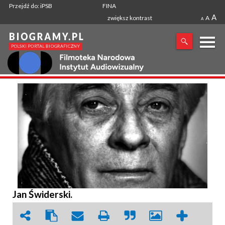
Przejdź do: iPSB
FINA
A
zwiększ kontrast
A
A
X
SZUKANA FRAZA
Jan Świderski.