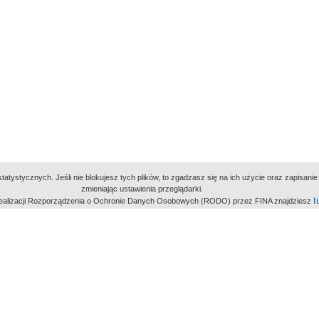
atystycznych. Jeśli nie blokujesz tych plików, to zgadzasz się na ich użycie oraz zapisan
zmieniając ustawienia przeglądarki.
t
 realizacji Rozporządzenia o Ochronie Danych Osobowych (RODO) przez FINA znajdziesz
miejsc
owe Archiwum Cyfrowe
Wydawcą Polskie
Polit