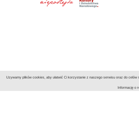
Uzywamy plików cookies, aby ułatwić Ci korzystanie z naszego serwisu oraz do celów st
Informację o
Indeksy:
aktywności
alfabetyczny
tematyczny
Filmoteka Narodowa - Instytut Audiowizualny
Narod