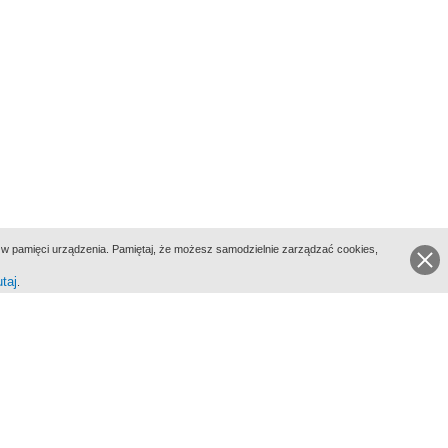
ie w pamięci urządzenia. Pamiętaj, że możesz samodzielnie zarządzać cookies,
utaj
.
go Portalu Biograficznego jest Filmoteka Narodowa - Instytut Audiowizualny
All Rights Reserved 2017 Filmoteka Narodowa - Instytut Audiowizualny
yka prywatności
Informacje o projekcie
Kontakt
Regulamin
Mapa strony
BIP
Wersja: 1.0.0