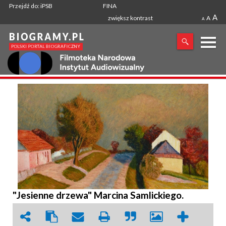
Przejdź do: iPSB
FINA
A
zwiększ kontrast
A
A
X
SZUKANA FRAZA
"Jesienne drzewa" Marcina Samlickiego.