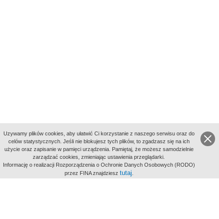
Uzywamy plików cookies, aby ułatwić Ci korzystanie z naszego serwisu oraz do
celów statystycznych. Jeśli nie blokujesz tych plików, to zgadzasz się na ich
użycie oraz zapisanie w pamięci urządzenia. Pamiętaj, że możesz samodzielnie
zarządzać cookies, zmieniając ustawienia przeglądarki.
Indeksy:
Informację o realizacji Rozporządzenia o Ochronie Danych Osobowych (RODO)
aktywności
tutaj
przez FINA znajdziesz
.
alfabetyczny
tematyczny
miejsc