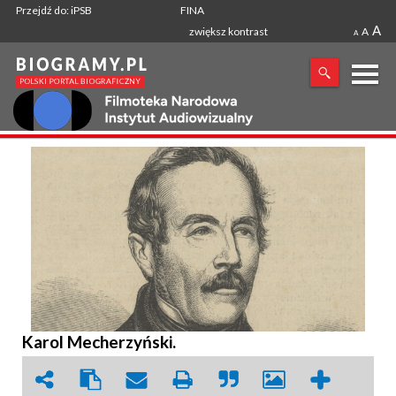
Przejdź do: iPSB
FINA
A
zwiększ kontrast
A
A
X
SZUKANA FRAZA
Karol Mecherzyński.