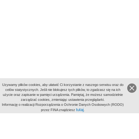
Uzywamy plików cookies, aby ułatwić Ci korzystanie z naszego serwisu oraz do
celów statystycznych. Jeśli nie blokujesz tych plików, to zgadzasz się na ich
użycie oraz zapisanie w pamięci urządzenia. Pamiętaj, że możesz samodzielnie
zarządzać cookies, zmieniając ustawienia przeglądarki.
Indeksy:
Informację o realizacji Rozporządzenia o Ochronie Danych Osobowych (RODO)
aktywności
tutaj
przez FINA znajdziesz
.
alfabetyczny
tematyczny
miejsc