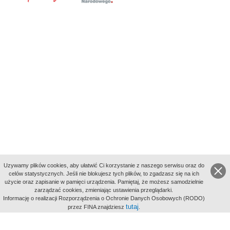
Uzywamy plików cookies, aby ułatwić Ci korzystanie z naszego serwisu oraz do
celów statystycznych. Jeśli nie blokujesz tych plików, to zgadzasz się na ich
użycie oraz zapisanie w pamięci urządzenia. Pamiętaj, że możesz samodzielnie
zarządzać cookies, zmieniając ustawienia przeglądarki.
Indeksy:
Informację o realizacji Rozporządzenia o Ochronie Danych Osobowych (RODO)
aktywności
tutaj
przez FINA znajdziesz
.
alfabetyczny