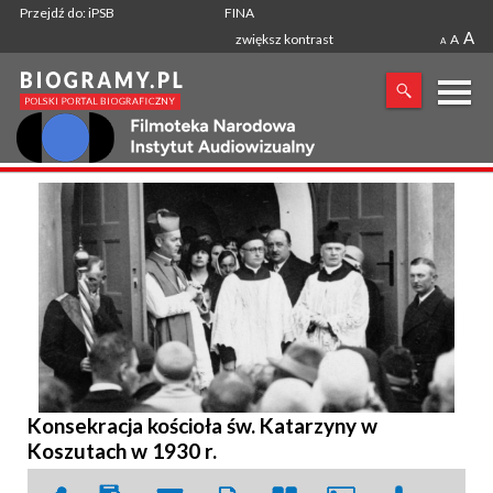
Przejdź do: iPSB
FINA
A
zwiększ kontrast
A
A
X
SZUKANA FRAZA
Konsekracja kościoła św. Katarzyny w
Koszutach w 1930 r.