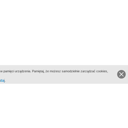
ie w pamięci urządzenia. Pamiętaj, że możesz samodzielnie zarządzać cookies,
utaj
.
go Portalu Biograficznego jest Filmoteka Narodowa - Instytut Audiowizualny
All Rights Reserved 2017 Filmoteka Narodowa - Instytut Audiowizualny
yka prywatności
Informacje o projekcie
Kontakt
Regulamin
Mapa strony
BIP
Wersja: 1.0.0