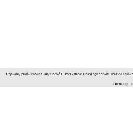
Uzywamy plików cookies, aby ułatwić Ci korzystanie z naszego serwisu oraz do celów st
Informację o
Indeksy:
aktywności
alfabetyczny
tematyczny
Filmoteka Narodowa - Instytut Audiowizualny
Narod