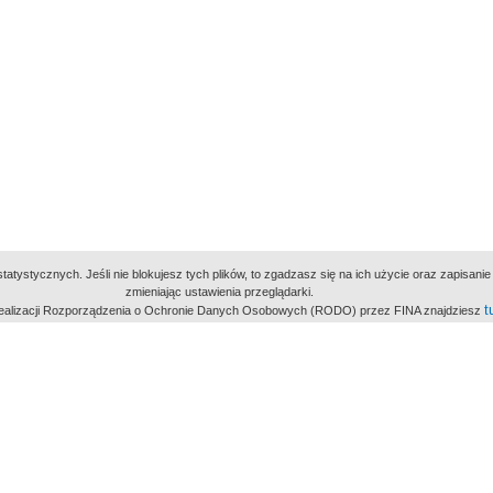
atystycznych. Jeśli nie blokujesz tych plików, to zgadzasz się na ich użycie oraz zapisan
zmieniając ustawienia przeglądarki.
t
 realizacji Rozporządzenia o Ochronie Danych Osobowych (RODO) przez FINA znajdziesz
miejsc
owe Archiwum Cyfrowe
Wydawcą Polskie
Polit