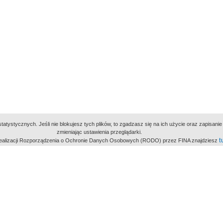
atystycznych. Jeśli nie blokujesz tych plików, to zgadzasz się na ich użycie oraz zapisan
zmieniając ustawienia przeglądarki.
t
 realizacji Rozporządzenia o Ochronie Danych Osobowych (RODO) przez FINA znajdziesz
miejsc
owe Archiwum Cyfrowe
Wydawcą Polskie
Polit