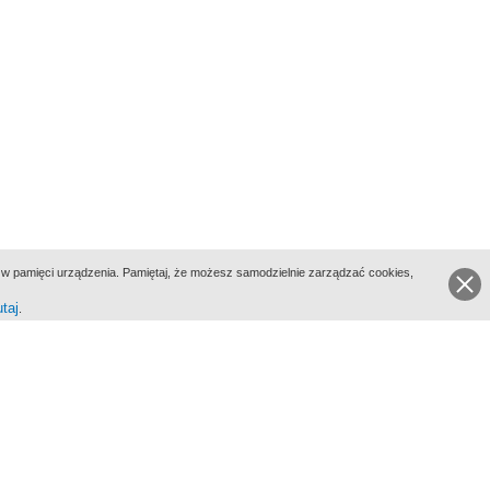
ie w pamięci urządzenia. Pamiętaj, że możesz samodzielnie zarządzać cookies,
utaj
.
go Portalu Biograficznego jest Filmoteka Narodowa - Instytut Audiowizualny
All Rights Reserved 2017 Filmoteka Narodowa - Instytut Audiowizualny
yka prywatności
Informacje o projekcie
Kontakt
Regulamin
Mapa strony
BIP
Wersja: 1.0.0