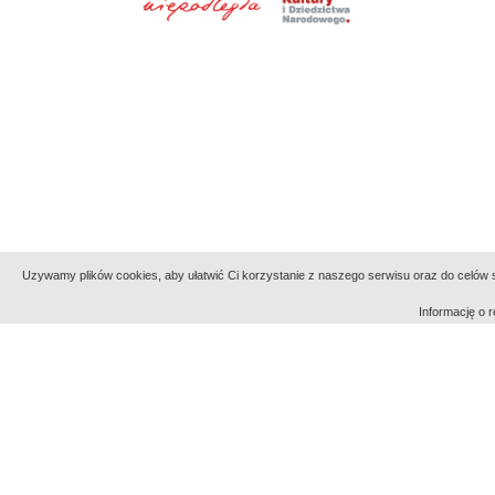
Uzywamy plików cookies, aby ułatwić Ci korzystanie z naszego serwisu oraz do celów st
Informację o
Indeksy:
aktywności
alfabetyczny
tematyczny
Filmoteka Narodowa - Instytut Audiowizualny
Narod