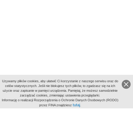
Uzywamy plików cookies, aby ułatwić Ci korzystanie z naszego serwisu oraz do
celów statystycznych. Jeśli nie blokujesz tych plików, to zgadzasz się na ich
użycie oraz zapisanie w pamięci urządzenia. Pamiętaj, że możesz samodzielnie
zarządzać cookies, zmieniając ustawienia przeglądarki.
Indeksy:
Informację o realizacji Rozporządzenia o Ochronie Danych Osobowych (RODO)
aktywności
tutaj
przez FINA znajdziesz
.
alfabetyczny
tematyczny
miejsc