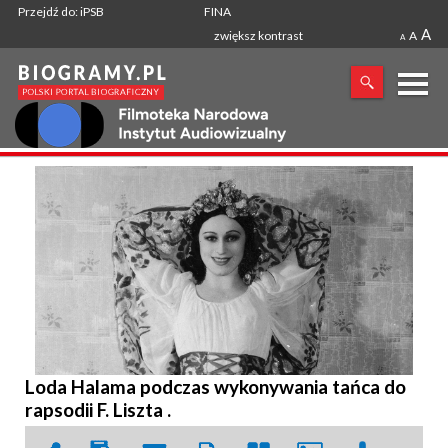
Przejdź do: iPSB
FINA
A
zwiększ kontrast
A
A
X
SZUKANA FRAZA
Loda Halama podczas wykonywania tańca do
rapsodii F. Liszta .