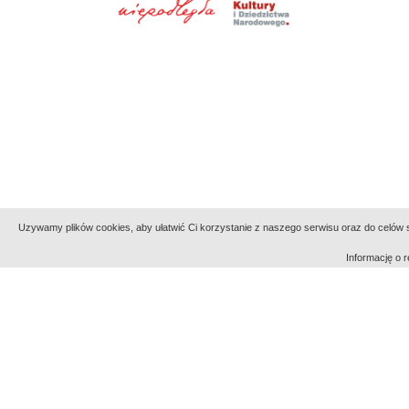
Uzywamy plików cookies, aby ułatwić Ci korzystanie z naszego serwisu oraz do celów st
Informację o
Indeksy:
aktywności
alfabetyczny
tematyczny
Filmoteka Narodowa - Instytut Audiowizualny
Narod