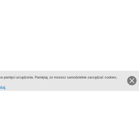
ie w pamięci urządzenia. Pamiętaj, że możesz samodzielnie zarządzać cookies,
utaj
.
go Portalu Biograficznego jest Filmoteka Narodowa - Instytut Audiowizualny
All Rights Reserved 2017 Filmoteka Narodowa - Instytut Audiowizualny
yka prywatności
Informacje o projekcie
Kontakt
Regulamin
Mapa strony
BIP
Wersja: 1.0.0