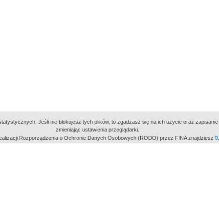
atystycznych. Jeśli nie blokujesz tych plików, to zgadzasz się na ich użycie oraz zapisan
zmieniając ustawienia przeglądarki.
t
 realizacji Rozporządzenia o Ochronie Danych Osobowych (RODO) przez FINA znajdziesz
miejsc
owe Archiwum Cyfrowe
Wydawcą Polskie
Polit