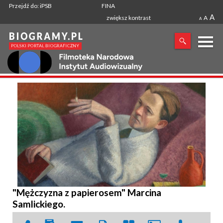
Przejdź do: iPSB
FINA
A
zwiększ kontrast
A
A
X
SZUKANA FRAZA
"Mężczyzna z papierosem" Marcina
Samlickiego.