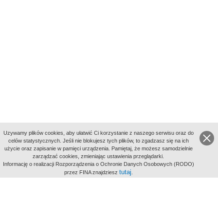
Uzywamy plików cookies, aby ułatwić Ci korzystanie z naszego serwisu oraz do
celów statystycznych. Jeśli nie blokujesz tych plików, to zgadzasz się na ich
użycie oraz zapisanie w pamięci urządzenia. Pamiętaj, że możesz samodzielnie
zarządzać cookies, zmieniając ustawienia przeglądarki.
Indeksy:
Informację o realizacji Rozporządzenia o Ochronie Danych Osobowych (RODO)
aktywności
tutaj
przez FINA znajdziesz
.
alfabetyczny
tematyczny
miejsc