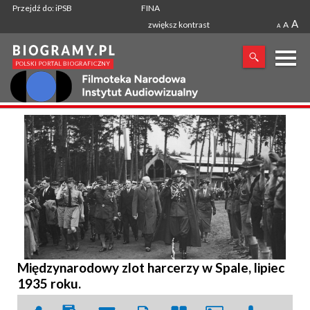
Przejdź do: iPSB
FINA
A
zwiększ kontrast
A
A
X
SZUKANA FRAZA
Międzynarodowy zlot harcerzy w Spale, lipiec
1935 roku.