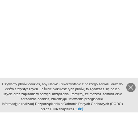
Uzywamy plików cookies, aby ułatwić Ci korzystanie z naszego serwisu oraz do
celów statystycznych. Jeśli nie blokujesz tych plików, to zgadzasz się na ich
użycie oraz zapisanie w pamięci urządzenia. Pamiętaj, że możesz samodzielnie
zarządzać cookies, zmieniając ustawienia przeglądarki.
Indeksy:
Informację o realizacji Rozporządzenia o Ochronie Danych Osobowych (RODO)
aktywności
tutaj
przez FINA znajdziesz
.
alfabetyczny
tematyczny
miejsc