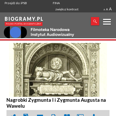
Przejdź do: iPSB
FINA
A
zwiększ kontrast
A
A
X
SZUKANA FRAZA
Nagrobki Zygmunta I i Zygmunta Augusta na
Wawelu