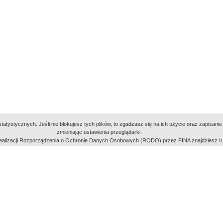
atystycznych. Jeśli nie blokujesz tych plików, to zgadzasz się na ich użycie oraz zapisan
zmieniając ustawienia przeglądarki.
t
 realizacji Rozporządzenia o Ochronie Danych Osobowych (RODO) przez FINA znajdziesz
miejsc
owe Archiwum Cyfrowe
Wydawcą Polskie
Polit