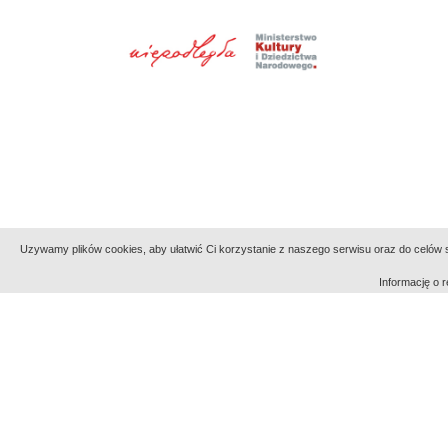
Uzywamy plików cookies, aby ułatwić Ci korzystanie z naszego serwisu oraz do celów st
Informację o
Indeksy:
aktywności
alfabetyczny
tematyczny
Filmoteka Narodowa - Instytut Audiowizualny
Narod