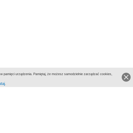
ie w pamięci urządzenia. Pamiętaj, że możesz samodzielnie zarządzać cookies,
utaj
.
go Portalu Biograficznego jest Filmoteka Narodowa - Instytut Audiowizualny
All Rights Reserved 2017 Filmoteka Narodowa - Instytut Audiowizualny
yka prywatności
Informacje o projekcie
Kontakt
Regulamin
Mapa strony
BIP
Wersja: 1.0.0