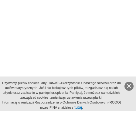
Uzywamy plików cookies, aby ułatwić Ci korzystanie z naszego serwisu oraz do
celów statystycznych. Jeśli nie blokujesz tych plików, to zgadzasz się na ich
użycie oraz zapisanie w pamięci urządzenia. Pamiętaj, że możesz samodzielnie
zarządzać cookies, zmieniając ustawienia przeglądarki.
Indeksy:
Informację o realizacji Rozporządzenia o Ochronie Danych Osobowych (RODO)
aktywności
tutaj
przez FINA znajdziesz
.
alfabetyczny
tematyczny
miejsc