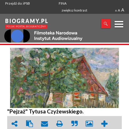
Przejdź do: iPSB
FINA
A
zwiększ kontrast
A
A
X
SZUKANA FRAZA
"Pejzaż" Tytusa Czyżewskiego.