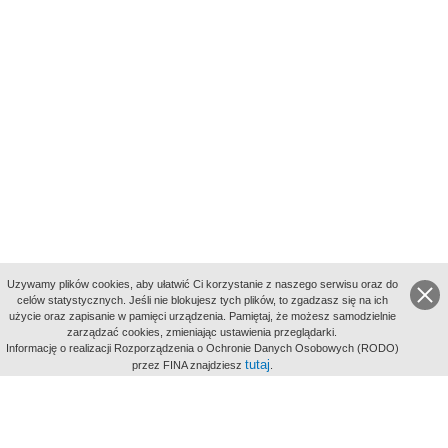
Uzywamy plików cookies, aby ułatwić Ci korzystanie z naszego serwisu oraz do
celów statystycznych. Jeśli nie blokujesz tych plików, to zgadzasz się na ich
użycie oraz zapisanie w pamięci urządzenia. Pamiętaj, że możesz samodzielnie
zarządzać cookies, zmieniając ustawienia przeglądarki.
Indeksy:
Informację o realizacji Rozporządzenia o Ochronie Danych Osobowych (RODO)
aktywności
tutaj
przez FINA znajdziesz
.
alfabetyczny
tematyczny
miejsc