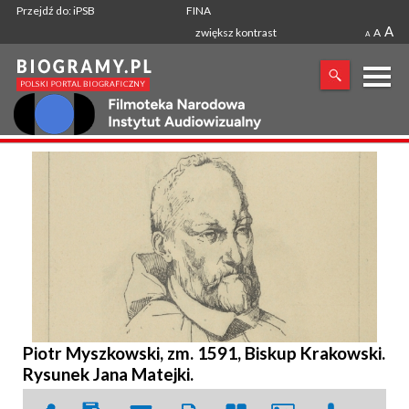
Przejdź do: iPSB
FINA
A
zwiększ kontrast
A
A
X
SZUKANA FRAZA
Piotr Myszkowski, zm. 1591, Biskup Krakowski.
Rysunek Jana Matejki.