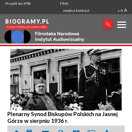
Przejdź do: iPSB
FINA
A
zwiększ kontrast
A
A
X
SZUKANA FRAZA
Plenarny Synod Biskupów Polskich na Jasnej
Górze w sierpniu 1936 r.