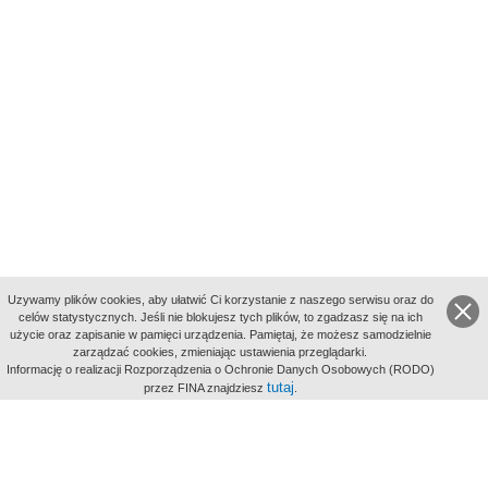
Uzywamy plików cookies, aby ułatwić Ci korzystanie z naszego serwisu oraz do
celów statystycznych. Jeśli nie blokujesz tych plików, to zgadzasz się na ich
użycie oraz zapisanie w pamięci urządzenia. Pamiętaj, że możesz samodzielnie
zarządzać cookies, zmieniając ustawienia przeglądarki.
Indeksy:
Informację o realizacji Rozporządzenia o Ochronie Danych Osobowych (RODO)
aktywności
tutaj
przez FINA znajdziesz
.
alfabetyczny
tematyczny
miejsc