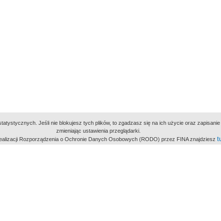
atystycznych. Jeśli nie blokujesz tych plików, to zgadzasz się na ich użycie oraz zapisan
zmieniając ustawienia przeglądarki.
t
 realizacji Rozporządzenia o Ochronie Danych Osobowych (RODO) przez FINA znajdziesz
miejsc
owe Archiwum Cyfrowe
Wydawcą Polskie
Polit