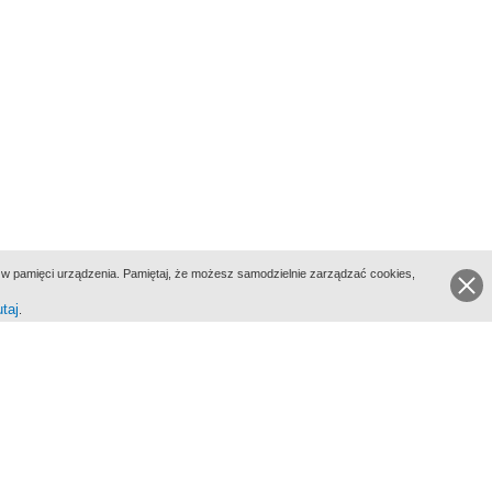
ie w pamięci urządzenia. Pamiętaj, że możesz samodzielnie zarządzać cookies,
utaj
.
go Portalu Biograficznego jest Filmoteka Narodowa - Instytut Audiowizualny
All Rights Reserved 2017 Filmoteka Narodowa - Instytut Audiowizualny
yka prywatności
Informacje o projekcie
Kontakt
Regulamin
Mapa strony
BIP
Wersja: 1.0.0