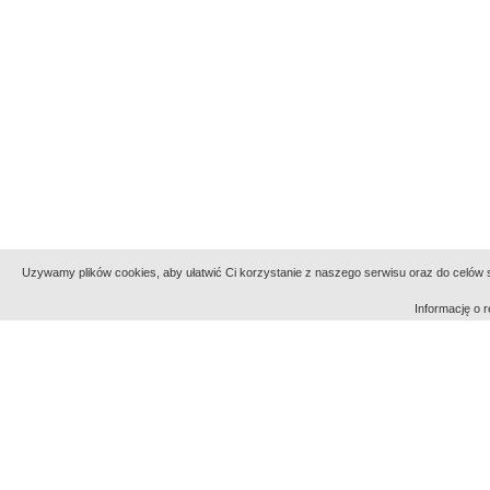
Uzywamy plików cookies, aby ułatwić Ci korzystanie z naszego serwisu oraz do celów st
Informację o
Indeksy:
aktywności
alfabetyczny
tematyczny
Filmoteka Narodowa - Instytut Audiowizualny
Narod