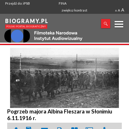
Przejdź do: iPSB
FINA
A
zwiększ kontrast
A
A
X
SZUKANA FRAZA
Pogrzeb majora Albina Fleszara w Słonimiu
6.11.1916 r.