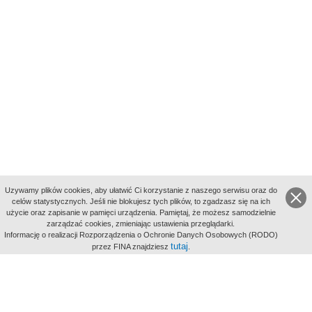
Uzywamy plików cookies, aby ułatwić Ci korzystanie z naszego serwisu oraz do
celów statystycznych. Jeśli nie blokujesz tych plików, to zgadzasz się na ich
użycie oraz zapisanie w pamięci urządzenia. Pamiętaj, że możesz samodzielnie
zarządzać cookies, zmieniając ustawienia przeglądarki.
Indeksy:
Informację o realizacji Rozporządzenia o Ochronie Danych Osobowych (RODO)
aktywności
tutaj
przez FINA znajdziesz
.
alfabetyczny
tematyczny
miejsc