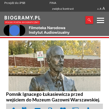
Przejdź do: iPSB
FINA
A
zwiększ kontrast
A
A
X
SZUKANA FRAZA
Pomnik Ignacego Łukasiewicza przed
wejściem do Muzeum Gazowni Warszawskiej.