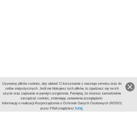
Uzywamy plików cookies, aby ułatwić Ci korzystanie z naszego serwisu oraz do
celów statystycznych. Jeśli nie blokujesz tych plików, to zgadzasz się na ich
użycie oraz zapisanie w pamięci urządzenia. Pamiętaj, że możesz samodzielnie
zarządzać cookies, zmieniając ustawienia przeglądarki.
Indeksy:
Informację o realizacji Rozporządzenia o Ochronie Danych Osobowych (RODO)
aktywności
tutaj
przez FINA znajdziesz
.
alfabetyczny
tematyczny
miejsc