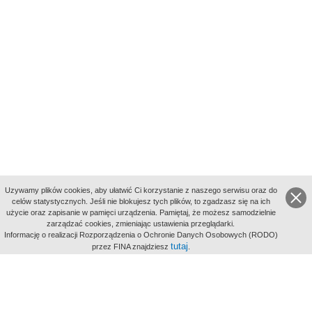
Uzywamy plików cookies, aby ułatwić Ci korzystanie z naszego serwisu oraz do
celów statystycznych. Jeśli nie blokujesz tych plików, to zgadzasz się na ich
użycie oraz zapisanie w pamięci urządzenia. Pamiętaj, że możesz samodzielnie
zarządzać cookies, zmieniając ustawienia przeglądarki.
Indeksy:
Informację o realizacji Rozporządzenia o Ochronie Danych Osobowych (RODO)
aktywności
tutaj
przez FINA znajdziesz
.
alfabetyczny
tematyczny
miejsc