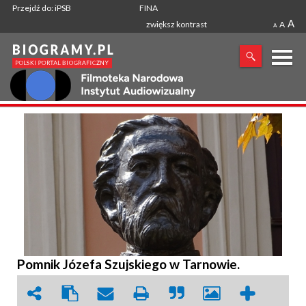
Przejdź do: iPSB
FINA
A
zwiększ kontrast
A
A
X
SZUKANA FRAZA
Pomnik Józefa Szujskiego w Tarnowie.