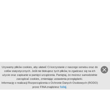
Uzywamy plików cookies, aby ułatwić Ci korzystanie z naszego serwisu oraz do
celów statystycznych. Jeśli nie blokujesz tych plików, to zgadzasz się na ich
użycie oraz zapisanie w pamięci urządzenia. Pamiętaj, że możesz samodzielnie
zarządzać cookies, zmieniając ustawienia przeglądarki.
Indeksy:
Informację o realizacji Rozporządzenia o Ochronie Danych Osobowych (RODO)
aktywności
tutaj
przez FINA znajdziesz
.
alfabetyczny
tematyczny
miejsc