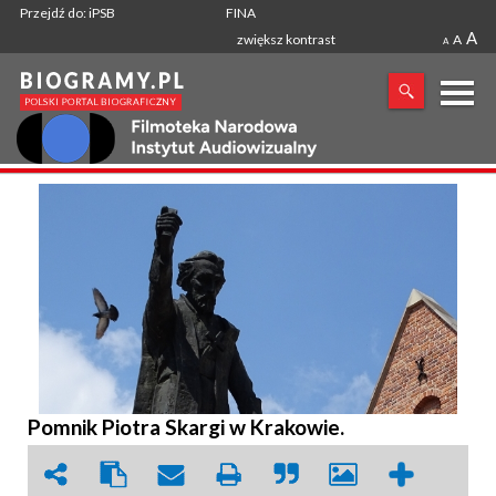
Przejdź do: iPSB
FINA
A
zwiększ kontrast
A
A
X
SZUKANA FRAZA
Pomnik Piotra Skargi w Krakowie.