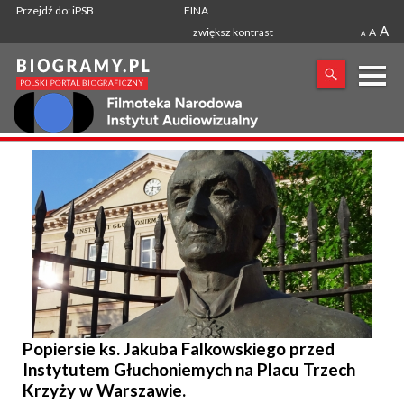
Przejdź do: iPSB
FINA
A
zwiększ kontrast
A
A
X
SZUKANA FRAZA
Popiersie ks. Jakuba Falkowskiego przed
Instytutem Głuchoniemych na Placu Trzech
Krzyży w Warszawie.