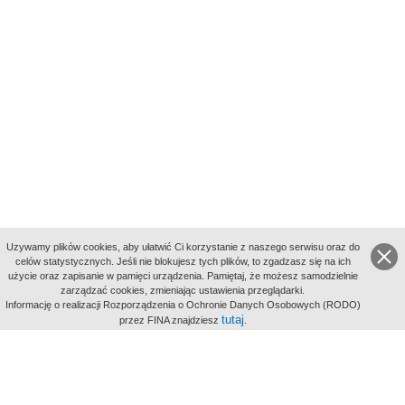
Uzywamy plików cookies, aby ułatwić Ci korzystanie z naszego serwisu oraz do
celów statystycznych. Jeśli nie blokujesz tych plików, to zgadzasz się na ich
użycie oraz zapisanie w pamięci urządzenia. Pamiętaj, że możesz samodzielnie
zarządzać cookies, zmieniając ustawienia przeglądarki.
Indeksy:
Informację o realizacji Rozporządzenia o Ochronie Danych Osobowych (RODO)
aktywności
tutaj
przez FINA znajdziesz
.
alfabetyczny
tematyczny
miejsc