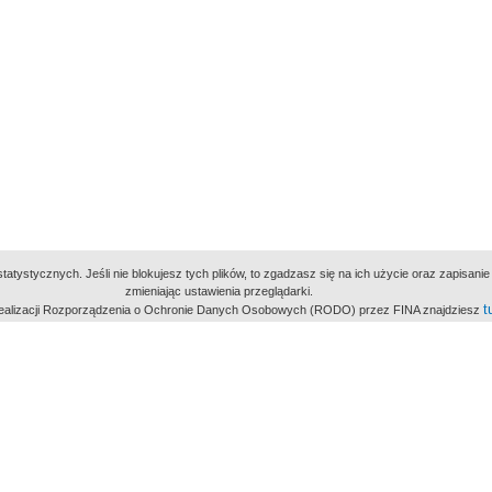
atystycznych. Jeśli nie blokujesz tych plików, to zgadzasz się na ich użycie oraz zapisan
zmieniając ustawienia przeglądarki.
t
 realizacji Rozporządzenia o Ochronie Danych Osobowych (RODO) przez FINA znajdziesz
miejsc
owe Archiwum Cyfrowe
Wydawcą Polskie
Polit