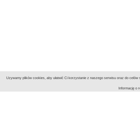
Uzywamy plików cookies, aby ułatwić Ci korzystanie z naszego serwisu oraz do celów st
Informację o
Indeksy:
aktywności
alfabetyczny
tematyczny
Filmoteka Narodowa - Instytut Audiowizualny
Narod