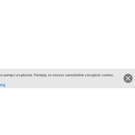
ie w pamięci urządzenia. Pamiętaj, że możesz samodzielnie zarządzać cookies,
utaj
.
go Portalu Biograficznego jest Filmoteka Narodowa - Instytut Audiowizualny
All Rights Reserved 2017 Filmoteka Narodowa - Instytut Audiowizualny
yka prywatności
Informacje o projekcie
Kontakt
Regulamin
Mapa strony
BIP
Wersja: 1.0.0