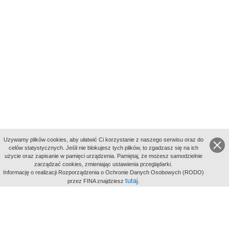
Uzywamy plików cookies, aby ułatwić Ci korzystanie z naszego serwisu oraz do
celów statystycznych. Jeśli nie blokujesz tych plików, to zgadzasz się na ich
użycie oraz zapisanie w pamięci urządzenia. Pamiętaj, że możesz samodzielnie
zarządzać cookies, zmieniając ustawienia przeglądarki.
Indeksy:
Informację o realizacji Rozporządzenia o Ochronie Danych Osobowych (RODO)
aktywności
tutaj
przez FINA znajdziesz
.
alfabetyczny
tematyczny
miejsc