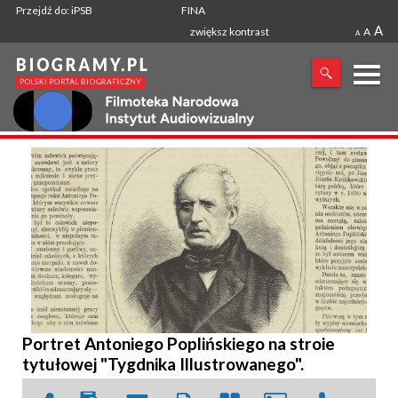
Przejdź do: iPSB
FINA
A
zwiększ kontrast
A
A
X
SZUKANA FRAZA
Portret Antoniego Poplińskiego na stroie
tytułowej "Tygdnika Illustrowanego".