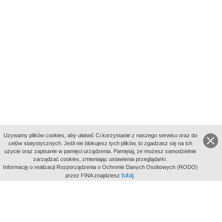
Uzywamy plików cookies, aby ułatwić Ci korzystanie z naszego serwisu oraz do
celów statystycznych. Jeśli nie blokujesz tych plików, to zgadzasz się na ich
użycie oraz zapisanie w pamięci urządzenia. Pamiętaj, że możesz samodzielnie
zarządzać cookies, zmieniając ustawienia przeglądarki.
Indeksy:
Informację o realizacji Rozporządzenia o Ochronie Danych Osobowych (RODO)
aktywności
tutaj
przez FINA znajdziesz
.
alfabetyczny
tematyczny
miejsc