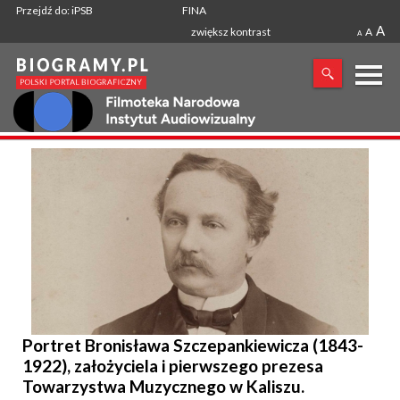
Przejdź do: iPSB
FINA
A
zwiększ kontrast
A
A
X
SZUKANA FRAZA
Portret Bronisława Szczepankiewicza (1843-
1922), założyciela i pierwszego prezesa
Towarzystwa Muzycznego w Kaliszu.