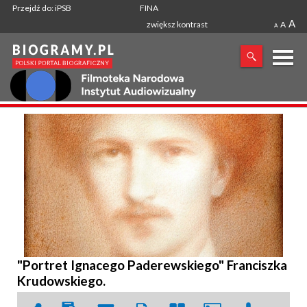
Przejdź do: iPSB
FINA
A
zwiększ kontrast
A
A
X
SZUKANA FRAZA
"Portret Ignacego Paderewskiego" Franciszka
Krudowskiego.