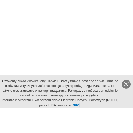
Uzywamy plików cookies, aby ułatwić Ci korzystanie z naszego serwisu oraz do
celów statystycznych. Jeśli nie blokujesz tych plików, to zgadzasz się na ich
użycie oraz zapisanie w pamięci urządzenia. Pamiętaj, że możesz samodzielnie
zarządzać cookies, zmieniając ustawienia przeglądarki.
Indeksy:
Informację o realizacji Rozporządzenia o Ochronie Danych Osobowych (RODO)
aktywności
tutaj
przez FINA znajdziesz
.
alfabetyczny
tematyczny
miejsc