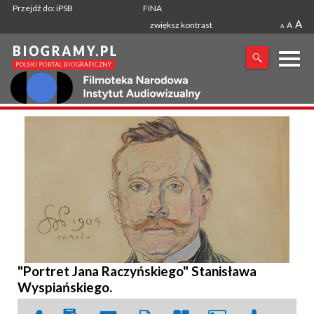
Przejdź do: iPSB
FINA
A
zwiększ kontrast
A
A
X
SZUKANA FRAZA
"Portret Jana Raczyńskiego" Stanisława
Wyspiańskiego.