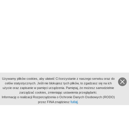
Uzywamy plików cookies, aby ułatwić Ci korzystanie z naszego serwisu oraz do
celów statystycznych. Jeśli nie blokujesz tych plików, to zgadzasz się na ich
użycie oraz zapisanie w pamięci urządzenia. Pamiętaj, że możesz samodzielnie
zarządzać cookies, zmieniając ustawienia przeglądarki.
Indeksy:
Informację o realizacji Rozporządzenia o Ochronie Danych Osobowych (RODO)
aktywności
tutaj
przez FINA znajdziesz
.
alfabetyczny
tematyczny
miejsc