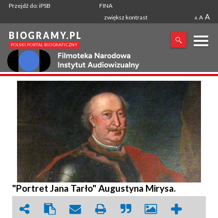
Przejdź do: iPSB
FINA
A
zwiększ kontrast
A
A
X
SZUKANA FRAZA
"Portret Jana Tarło" Augustyna Mirysa.