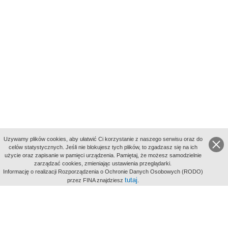
Uzywamy plików cookies, aby ułatwić Ci korzystanie z naszego serwisu oraz do
celów statystycznych. Jeśli nie blokujesz tych plików, to zgadzasz się na ich
użycie oraz zapisanie w pamięci urządzenia. Pamiętaj, że możesz samodzielnie
zarządzać cookies, zmieniając ustawienia przeglądarki.
Indeksy:
Informację o realizacji Rozporządzenia o Ochronie Danych Osobowych (RODO)
aktywności
tutaj
przez FINA znajdziesz
.
alfabetyczny
tematyczny
miejsc