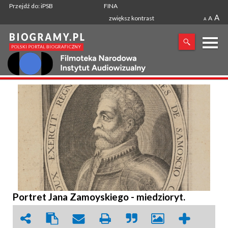
Przejdź do: iPSB
FINA
A
zwiększ kontrast
A
A
X
SZUKANA FRAZA
Portret Jana Zamoyskiego - miedzioryt.