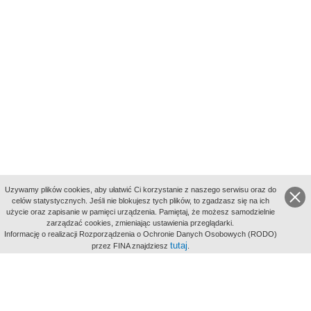
Uzywamy plików cookies, aby ułatwić Ci korzystanie z naszego serwisu oraz do
celów statystycznych. Jeśli nie blokujesz tych plików, to zgadzasz się na ich
użycie oraz zapisanie w pamięci urządzenia. Pamiętaj, że możesz samodzielnie
zarządzać cookies, zmieniając ustawienia przeglądarki.
Indeksy:
Informację o realizacji Rozporządzenia o Ochronie Danych Osobowych (RODO)
aktywności
tutaj
przez FINA znajdziesz
.
alfabetyczny
tematyczny
miejsc