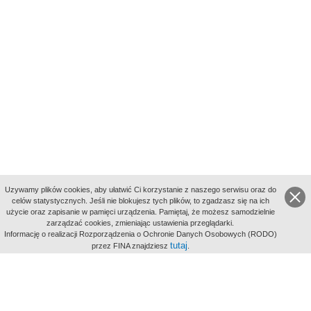
Uzywamy plików cookies, aby ułatwić Ci korzystanie z naszego serwisu oraz do
celów statystycznych. Jeśli nie blokujesz tych plików, to zgadzasz się na ich
użycie oraz zapisanie w pamięci urządzenia. Pamiętaj, że możesz samodzielnie
zarządzać cookies, zmieniając ustawienia przeglądarki.
Indeksy:
Informację o realizacji Rozporządzenia o Ochronie Danych Osobowych (RODO)
aktywności
tutaj
przez FINA znajdziesz
.
alfabetyczny
tematyczny
miejsc