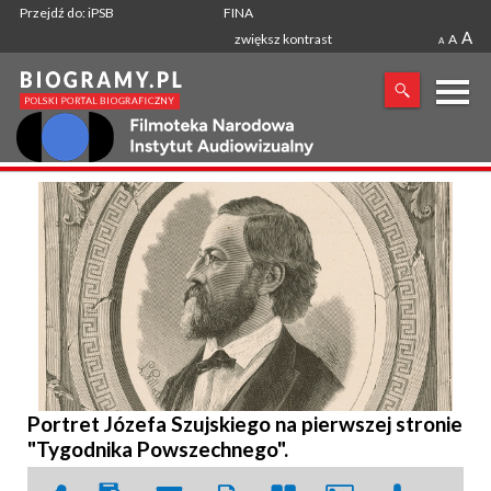
Przejdź do: iPSB
FINA
A
zwiększ kontrast
A
A
X
SZUKANA FRAZA
Portret Józefa Szujskiego na pierwszej stronie
"Tygodnika Powszechnego".