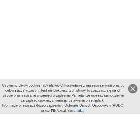
Uzywamy plików cookies, aby ułatwić Ci korzystanie z naszego serwisu oraz do
celów statystycznych. Jeśli nie blokujesz tych plików, to zgadzasz się na ich
użycie oraz zapisanie w pamięci urządzenia. Pamiętaj, że możesz samodzielnie
zarządzać cookies, zmieniając ustawienia przeglądarki.
Indeksy:
Informację o realizacji Rozporządzenia o Ochronie Danych Osobowych (RODO)
aktywności
tutaj
przez FINA znajdziesz
.
alfabetyczny
tematyczny
miejsc