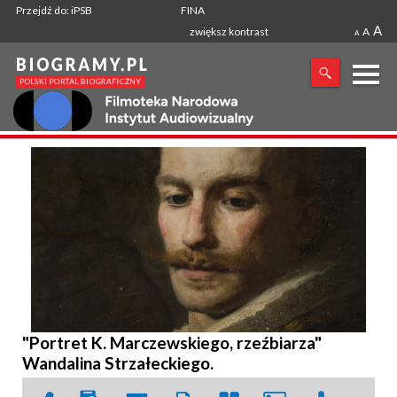
Przejdź do: iPSB
FINA
A
zwiększ kontrast
A
A
X
SZUKANA FRAZA
"Portret K. Marczewskiego, rzeźbiarza"
Wandalina Strzałeckiego.