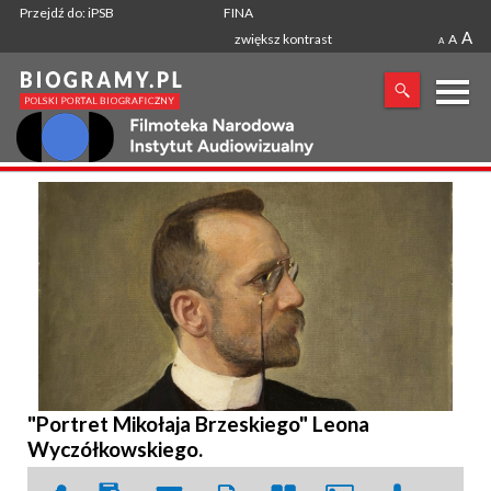
Przejdź do: iPSB
FINA
A
zwiększ kontrast
A
A
X
SZUKANA FRAZA
"Portret Mikołaja Brzeskiego" Leona
Wyczółkowskiego.