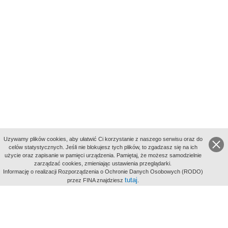
Uzywamy plików cookies, aby ułatwić Ci korzystanie z naszego serwisu oraz do
celów statystycznych. Jeśli nie blokujesz tych plików, to zgadzasz się na ich
użycie oraz zapisanie w pamięci urządzenia. Pamiętaj, że możesz samodzielnie
zarządzać cookies, zmieniając ustawienia przeglądarki.
Indeksy:
Informację o realizacji Rozporządzenia o Ochronie Danych Osobowych (RODO)
aktywności
tutaj
przez FINA znajdziesz
.
alfabetyczny
tematyczny
miejsc