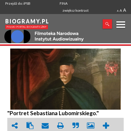
Przejdź do: iPSB
FINA
A
zwiększ kontrast
A
A
X
SZUKANA FRAZA
"Portret Sebastiana Lubomirskiego."