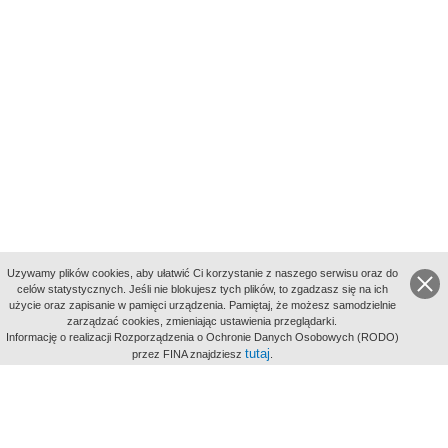
Uzywamy plików cookies, aby ułatwić Ci korzystanie z naszego serwisu oraz do
celów statystycznych. Jeśli nie blokujesz tych plików, to zgadzasz się na ich
użycie oraz zapisanie w pamięci urządzenia. Pamiętaj, że możesz samodzielnie
zarządzać cookies, zmieniając ustawienia przeglądarki.
Indeksy:
Informację o realizacji Rozporządzenia o Ochronie Danych Osobowych (RODO)
aktywności
tutaj
przez FINA znajdziesz
.
alfabetyczny
tematyczny
miejsc