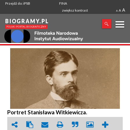
Przejdź do: iPSB
FINA
A
zwiększ kontrast
A
A
X
SZUKANA FRAZA
Portret Stanisława Witkiewicza.