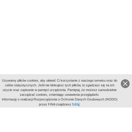
Uzywamy plików cookies, aby ułatwić Ci korzystanie z naszego serwisu oraz do
celów statystycznych. Jeśli nie blokujesz tych plików, to zgadzasz się na ich
użycie oraz zapisanie w pamięci urządzenia. Pamiętaj, że możesz samodzielnie
zarządzać cookies, zmieniając ustawienia przeglądarki.
Indeksy:
Informację o realizacji Rozporządzenia o Ochronie Danych Osobowych (RODO)
aktywności
tutaj
przez FINA znajdziesz
.
alfabetyczny
tematyczny
miejsc