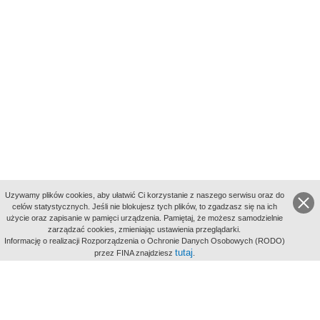
Uzywamy plików cookies, aby ułatwić Ci korzystanie z naszego serwisu oraz do
celów statystycznych. Jeśli nie blokujesz tych plików, to zgadzasz się na ich
użycie oraz zapisanie w pamięci urządzenia. Pamiętaj, że możesz samodzielnie
zarządzać cookies, zmieniając ustawienia przeglądarki.
Indeksy:
Informację o realizacji Rozporządzenia o Ochronie Danych Osobowych (RODO)
aktywności
tutaj
przez FINA znajdziesz
.
alfabetyczny
tematyczny
miejsc