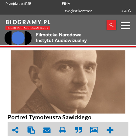
Przejdź do: iPSB
FINA
A
zwiększ kontrast
A
A
X
SZUKANA FRAZA
Portret Tymoteusza Sawickiego.