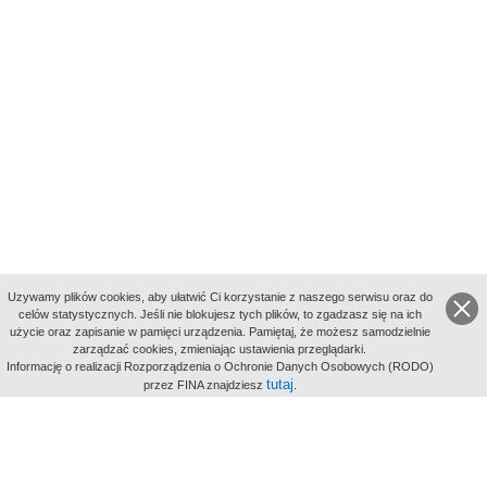
Uzywamy plików cookies, aby ułatwić Ci korzystanie z naszego serwisu oraz do
celów statystycznych. Jeśli nie blokujesz tych plików, to zgadzasz się na ich
użycie oraz zapisanie w pamięci urządzenia. Pamiętaj, że możesz samodzielnie
zarządzać cookies, zmieniając ustawienia przeglądarki.
Indeksy:
Informację o realizacji Rozporządzenia o Ochronie Danych Osobowych (RODO)
aktywności
tutaj
przez FINA znajdziesz
.
alfabetyczny
tematyczny
miejsc