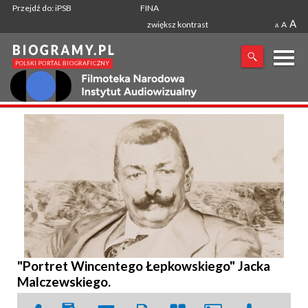
Przejdź do: iPSB
FINA
A
zwiększ kontrast
A
A
X
SZUKANA FRAZA
"Portret Wincentego Łepkowskiego" Jacka
Malczewskiego.