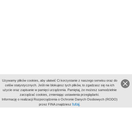
Uzywamy plików cookies, aby ułatwić Ci korzystanie z naszego serwisu oraz do
celów statystycznych. Jeśli nie blokujesz tych plików, to zgadzasz się na ich
użycie oraz zapisanie w pamięci urządzenia. Pamiętaj, że możesz samodzielnie
zarządzać cookies, zmieniając ustawienia przeglądarki.
Indeksy:
Informację o realizacji Rozporządzenia o Ochronie Danych Osobowych (RODO)
aktywności
tutaj
przez FINA znajdziesz
.
alfabetyczny
tematyczny
miejsc