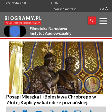
Przejdź do: iPSB
FINA
A
zwiększ kontrast
A
A
X
SZUKANA FRAZA
Posągi Mieszka I i Bolesława Chrobrego w
Złotej Kaplicy w katedrze poznańskiej.