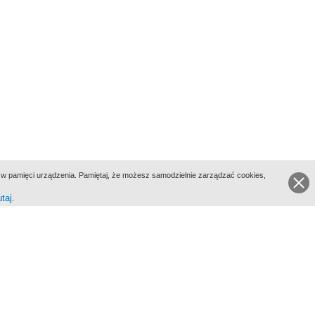
ie w pamięci urządzenia. Pamiętaj, że możesz samodzielnie zarządzać cookies,
utaj
.
go Portalu Biograficznego jest Filmoteka Narodowa - Instytut Audiowizualny
All Rights Reserved 2017 Filmoteka Narodowa - Instytut Audiowizualny
yka prywatności
Informacje o projekcie
Kontakt
Regulamin
Mapa strony
BIP
Wersja: 1.0.0