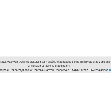
atystycznych. Jeśli nie blokujesz tych plików, to zgadzasz się na ich użycie oraz zapisan
zmieniając ustawienia przeglądarki.
t
 realizacji Rozporządzenia o Ochronie Danych Osobowych (RODO) przez FINA znajdziesz
miejsc
owe Archiwum Cyfrowe
Wydawcą Polskie
Polit