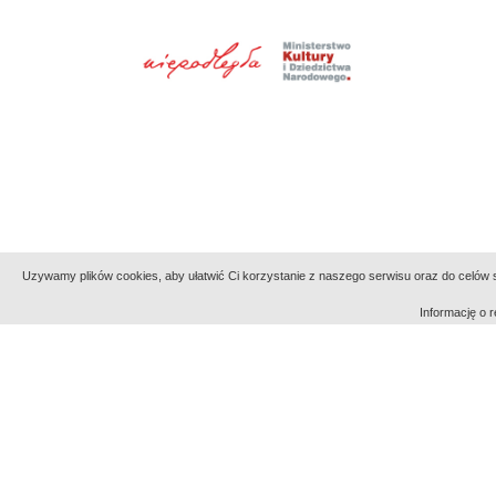
Uzywamy plików cookies, aby ułatwić Ci korzystanie z naszego serwisu oraz do celów st
Informację o
Indeksy:
aktywności
alfabetyczny
tematyczny
Filmoteka Narodowa - Instytut Audiowizualny
Narod