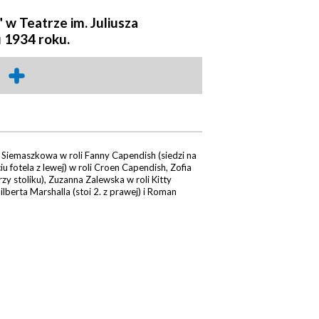
 w Teatrze im. Juliusza
 1934 roku.
 Siemaszkowa w roli Fanny Capendish (siedzi na
iu fotela z lewej) w roli Croen Capendish, Zofia
rzy stoliku), Zuzanna Zalewska w roli Kitty
lberta Marshalla (stoi 2. z prawej) i Roman