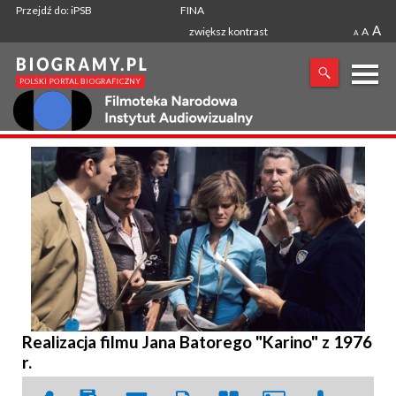
Przejdź do: iPSB
FINA
A
zwiększ kontrast
A
A
X
SZUKANA FRAZA
Realizacja filmu Jana Batorego "Karino" z 1976
r.