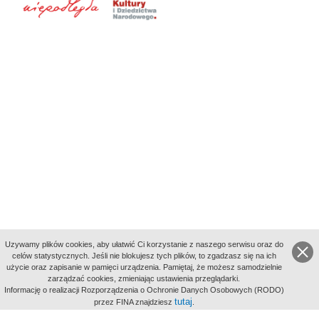
Uzywamy plików cookies, aby ułatwić Ci korzystanie z naszego serwisu oraz do
celów statystycznych. Jeśli nie blokujesz tych plików, to zgadzasz się na ich
użycie oraz zapisanie w pamięci urządzenia. Pamiętaj, że możesz samodzielnie
zarządzać cookies, zmieniając ustawienia przeglądarki.
Indeksy:
Informację o realizacji Rozporządzenia o Ochronie Danych Osobowych (RODO)
aktywności
tutaj
przez FINA znajdziesz
.
alfabetyczny