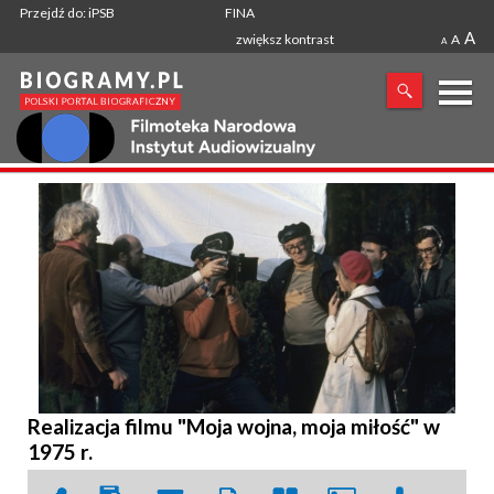
Przejdź do: iPSB
FINA
A
zwiększ kontrast
A
A
X
SZUKANA FRAZA
Realizacja filmu "Moja wojna, moja miłość" w
1975 r.