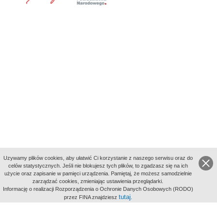
Uzywamy plików cookies, aby ułatwić Ci korzystanie z naszego serwisu oraz do
celów statystycznych. Jeśli nie blokujesz tych plików, to zgadzasz się na ich
użycie oraz zapisanie w pamięci urządzenia. Pamiętaj, że możesz samodzielnie
zarządzać cookies, zmieniając ustawienia przeglądarki.
Indeksy:
Informację o realizacji Rozporządzenia o Ochronie Danych Osobowych (RODO)
aktywności
tutaj
przez FINA znajdziesz
.
alfabetyczny