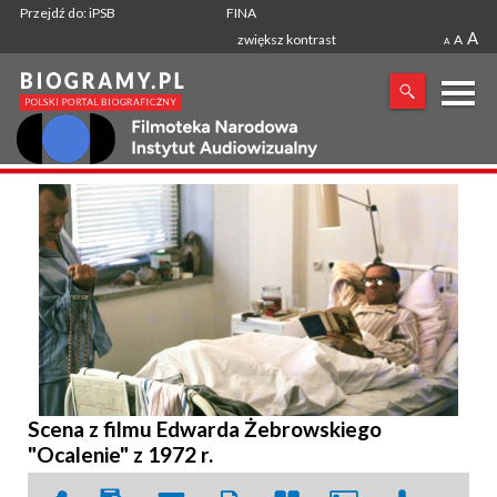
Przejdź do: iPSB
FINA
A
zwiększ kontrast
A
A
X
SZUKANA FRAZA
Scena z filmu Edwarda Żebrowskiego
"Ocalenie" z 1972 r.