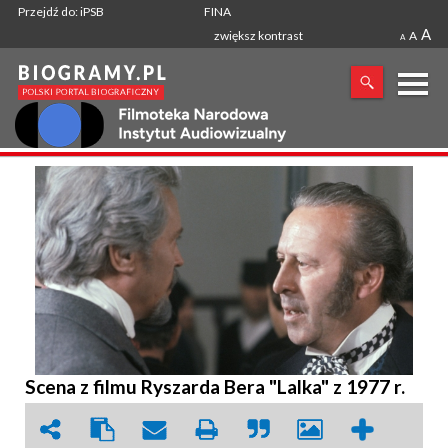
Przejdź do: iPSB
FINA
A
zwiększ kontrast
A
A
X
SZUKANA FRAZA
Scena z filmu Ryszarda Bera "Lalka" z 1977 r.