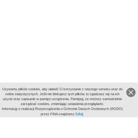
Uzywamy plików cookies, aby ułatwić Ci korzystanie z naszego serwisu oraz do
celów statystycznych. Jeśli nie blokujesz tych plików, to zgadzasz się na ich
użycie oraz zapisanie w pamięci urządzenia. Pamiętaj, że możesz samodzielnie
zarządzać cookies, zmieniając ustawienia przeglądarki.
Indeksy:
Informację o realizacji Rozporządzenia o Ochronie Danych Osobowych (RODO)
aktywności
tutaj
przez FINA znajdziesz
.
alfabetyczny
tematyczny
miejsc