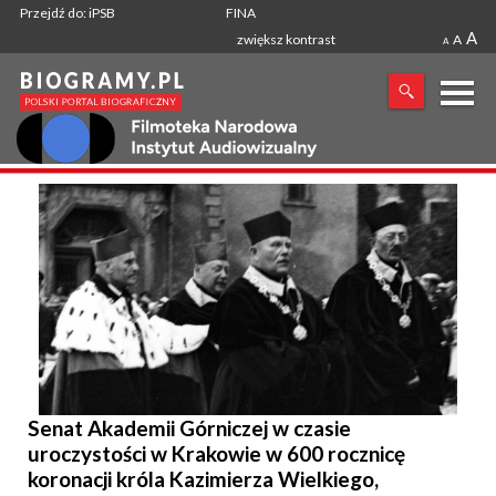
Przejdź do: iPSB
FINA
A
zwiększ kontrast
A
A
X
SZUKANA FRAZA
Senat Akademii Górniczej w czasie
uroczystości w Krakowie w 600 rocznicę
koronacji króla Kazimierza Wielkiego,