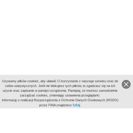
Uzywamy plików cookies, aby ułatwić Ci korzystanie z naszego serwisu oraz do
celów statystycznych. Jeśli nie blokujesz tych plików, to zgadzasz się na ich
użycie oraz zapisanie w pamięci urządzenia. Pamiętaj, że możesz samodzielnie
zarządzać cookies, zmieniając ustawienia przeglądarki.
Indeksy:
Informację o realizacji Rozporządzenia o Ochronie Danych Osobowych (RODO)
aktywności
tutaj
przez FINA znajdziesz
.
alfabetyczny
tematyczny
miejsc