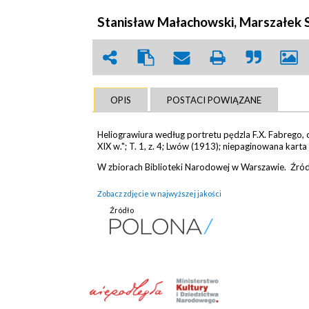
Stanisław Małachowski, Marszałek 
OPIS
POSTACI POWIĄZANE
Heliograwiura według portretu pędzla F.X. Fabrego, 
XIX w."; T. 1, z. 4; Lwów (1913); niepaginowana karta 
W zbiorach Biblioteki Narodowej w Warszawie. Źró
Zobacz zdjęcie w najwyższej jakości
Źródło