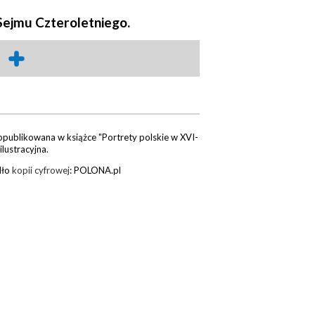
Sejmu Czteroletniego.
opublikowana w książce "Portrety polskie w XVI-
ilustracyjna.
dło
kopii cyfrowej
: POLONA.pl