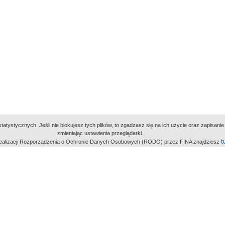
atystycznych. Jeśli nie blokujesz tych plików, to zgadzasz się na ich użycie oraz zapisan
zmieniając ustawienia przeglądarki.
t
 realizacji Rozporządzenia o Ochronie Danych Osobowych (RODO) przez FINA znajdziesz
miejsc
owe Archiwum Cyfrowe
Wydawcą Polskie
Polit