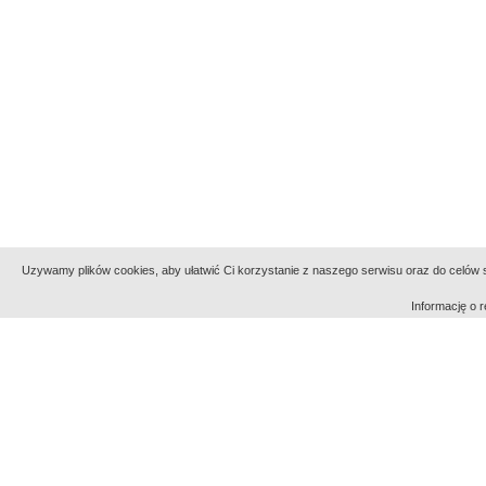
Uzywamy plików cookies, aby ułatwić Ci korzystanie z naszego serwisu oraz do celów st
Informację o
Indeksy:
aktywności
alfabetyczny
tematyczny
Filmoteka Narodowa - Instytut Audiowizualny
Narod