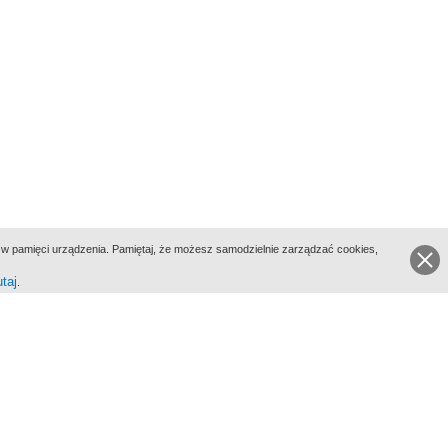
ie w pamięci urządzenia. Pamiętaj, że możesz samodzielnie zarządzać cookies,
utaj
.
go Portalu Biograficznego jest Filmoteka Narodowa - Instytut Audiowizualny
All Rights Reserved 2017 Filmoteka Narodowa - Instytut Audiowizualny
yka prywatności
Informacje o projekcie
Kontakt
Regulamin
Mapa strony
BIP
Wersja: 1.0.0