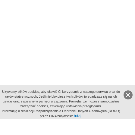
Uzywamy plików cookies, aby ułatwić Ci korzystanie z naszego serwisu oraz do
celów statystycznych. Jeśli nie blokujesz tych plików, to zgadzasz się na ich
użycie oraz zapisanie w pamięci urządzenia. Pamiętaj, że możesz samodzielnie
zarządzać cookies, zmieniając ustawienia przeglądarki.
Indeksy:
Informację o realizacji Rozporządzenia o Ochronie Danych Osobowych (RODO)
aktywności
tutaj
przez FINA znajdziesz
.
alfabetyczny
tematyczny