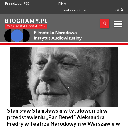
Przejdź do: iPSB
FINA
A
zwiększ kontrast
A
A
X
SZUKANA FRAZA
Stanisław Stanisławski w tytułowej roli w
przedstawieniu „Pan Benet” Aleksandra
Fredry w Teatrze Narodowym w Warszawie w