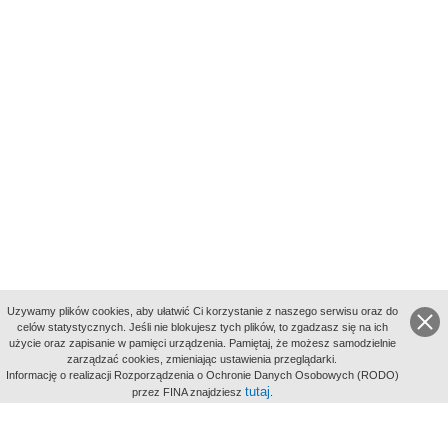
Uzywamy plików cookies, aby ułatwić Ci korzystanie z naszego serwisu oraz do
celów statystycznych. Jeśli nie blokujesz tych plików, to zgadzasz się na ich
użycie oraz zapisanie w pamięci urządzenia. Pamiętaj, że możesz samodzielnie
zarządzać cookies, zmieniając ustawienia przeglądarki.
Indeksy:
Informację o realizacji Rozporządzenia o Ochronie Danych Osobowych (RODO)
aktywności
tutaj
przez FINA znajdziesz
.
alfabetyczny
tematyczny