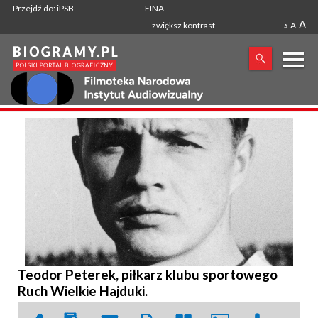
Przejdź do: iPSB
FINA
A
zwiększ kontrast
A
A
X
SZUKANA FRAZA
Teodor Peterek, piłkarz klubu sportowego
Ruch Wielkie Hajduki.