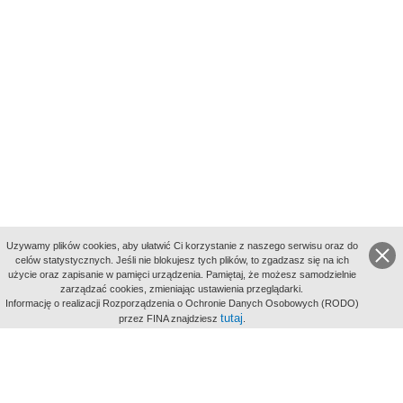
Uzywamy plików cookies, aby ułatwić Ci korzystanie z naszego serwisu oraz do
celów statystycznych. Jeśli nie blokujesz tych plików, to zgadzasz się na ich
użycie oraz zapisanie w pamięci urządzenia. Pamiętaj, że możesz samodzielnie
zarządzać cookies, zmieniając ustawienia przeglądarki.
Indeksy:
Informację o realizacji Rozporządzenia o Ochronie Danych Osobowych (RODO)
aktywności
tutaj
przez FINA znajdziesz
.
alfabetyczny
tematyczny
miejsc