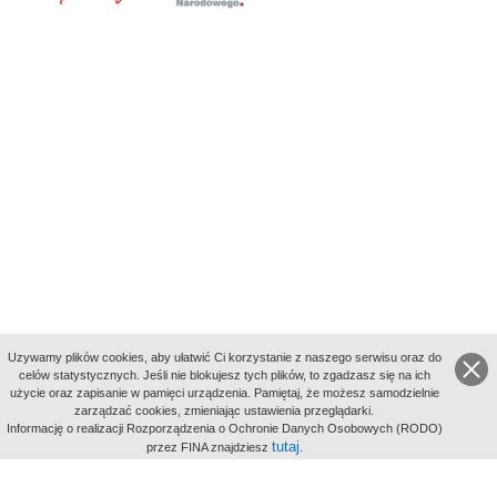
Uzywamy plików cookies, aby ułatwić Ci korzystanie z naszego serwisu oraz do
celów statystycznych. Jeśli nie blokujesz tych plików, to zgadzasz się na ich
użycie oraz zapisanie w pamięci urządzenia. Pamiętaj, że możesz samodzielnie
zarządzać cookies, zmieniając ustawienia przeglądarki.
Indeksy:
Informację o realizacji Rozporządzenia o Ochronie Danych Osobowych (RODO)
aktywności
tutaj
przez FINA znajdziesz
.
alfabetyczny