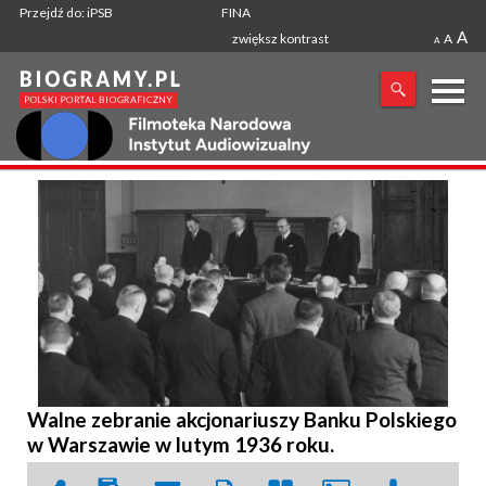
Przejdź do: iPSB
FINA
A
zwiększ kontrast
A
A
X
SZUKANA FRAZA
Walne zebranie akcjonariuszy Banku Polskiego
w Warszawie w lutym 1936 roku.